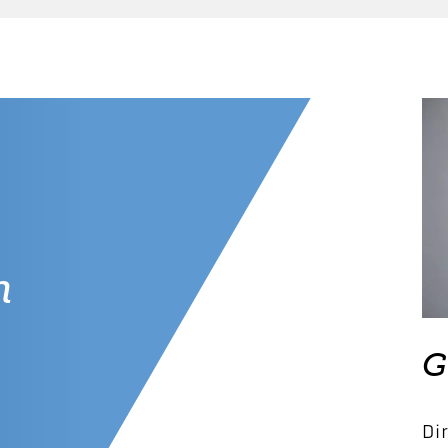
n
G
Di