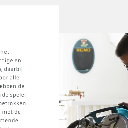
 het
rdige en
, daarbij
oor alle
hebben de
nde speler
 betrokken
t met de
komende