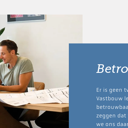
Betr
Er is geen t
Vastbouw le
betrouwbaa
zeggen dat
we ons daar