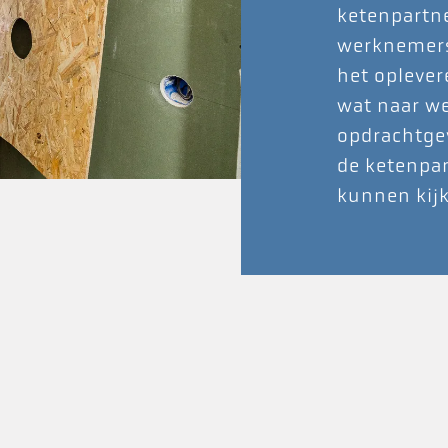
ketenpartne
werknemers.
het oplever
wat naar we
opdrachtge
de ketenpar
kunnen kij