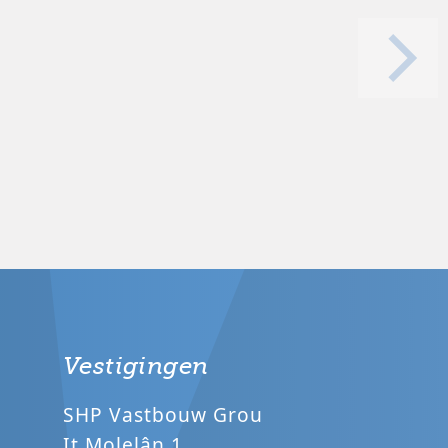
Vestigingen
SHP Vastbouw Grou
It Molelân 1