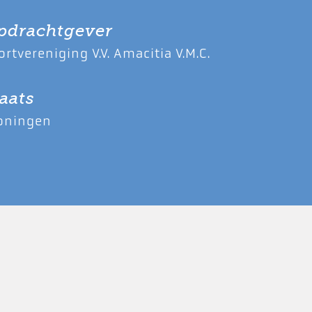
pdrachtgever
ortvereniging V.V. Amacitia V.M.C.
aats
oningen