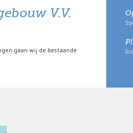
bgebouw V.V.
O
Sp
Pl
ngen gaan wij de bestaande
Gr